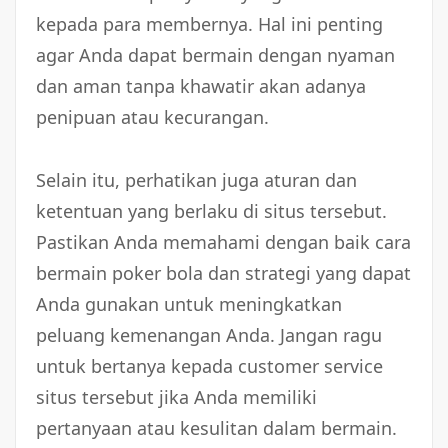
kepada para membernya. Hal ini penting
agar Anda dapat bermain dengan nyaman
dan aman tanpa khawatir akan adanya
penipuan atau kecurangan.
Selain itu, perhatikan juga aturan dan
ketentuan yang berlaku di situs tersebut.
Pastikan Anda memahami dengan baik cara
bermain poker bola dan strategi yang dapat
Anda gunakan untuk meningkatkan
peluang kemenangan Anda. Jangan ragu
untuk bertanya kepada customer service
situs tersebut jika Anda memiliki
pertanyaan atau kesulitan dalam bermain.