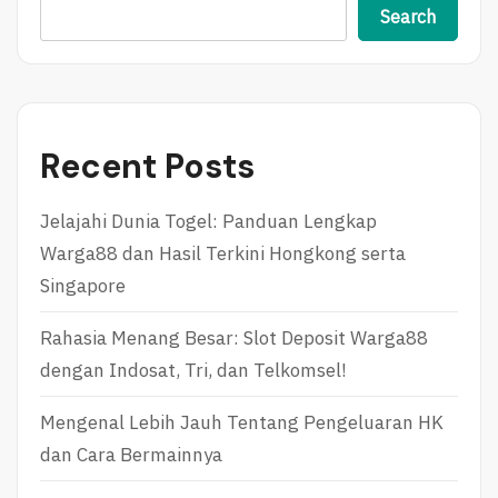
:
D
Search
M
U
E
A
N
N
A
L
N
E
G
N
Recent Posts
B
G
E
K
S
A
Jelajahi Dunia Togel: Panduan Lengkap
A
P
Warga88 dan Hasil Terkini Hongkong serta
R
I
D
N
Singapore
I
D
S
E
Rahasia Menang Besar: Slot Deposit Warga88
L
X
O
T
dengan Indosat, Tri, dan Telkomsel!
T
O
O
G
Mengenal Lebih Jauh Tentang Pengeluaran HK
N
E
dan Cara Bermainnya
L
L
I
: