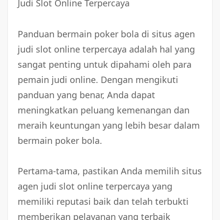
Judi Slot Online Terpercaya
Panduan bermain poker bola di situs agen
judi slot online terpercaya adalah hal yang
sangat penting untuk dipahami oleh para
pemain judi online. Dengan mengikuti
panduan yang benar, Anda dapat
meningkatkan peluang kemenangan dan
meraih keuntungan yang lebih besar dalam
bermain poker bola.
Pertama-tama, pastikan Anda memilih situs
agen judi slot online terpercaya yang
memiliki reputasi baik dan telah terbukti
memberikan pelayanan yang terbaik