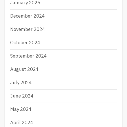
January 2025
December 2024
November 2024
October 2024
September 2024
August 2024
July 2024
June 2024
May 2024
April 2024