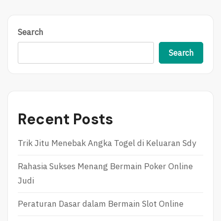
O
T
S
I
T
P
:
S
Search
T
D
E
A
Search
R
N
U
T
N
R
G
I
K
K
A
P
Recent Posts
P
A
!
S
H
A
Trik Jitu Menebak Angka Togel di Keluaran Sdy
A
N
S
G
Rahasia Sukses Menang Bermain Poker Online
I
J
L
U
Judi
K
D
E
I
Peraturan Dasar dalam Bermain Slot Online
L
B
U
O