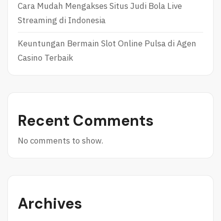
Cara Mudah Mengakses Situs Judi Bola Live
A
L
R
A
Streaming di Indonesia
A
Y
N
A
Keuntungan Bermain Slot Online Pulsa di Agen
S
N
G
G
Casino Terbaik
P
E
P
F
O
E
O
K
L
T
S
I
Recent Comments
H
F
A
No comments to show.
R
I
I
N
I
:
Archives
D
A