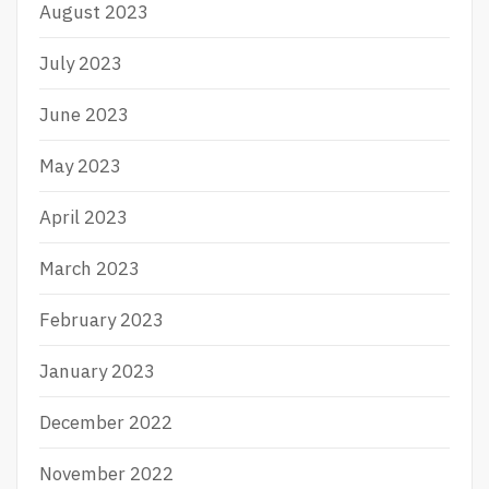
August 2023
July 2023
June 2023
May 2023
April 2023
March 2023
February 2023
January 2023
December 2022
November 2022