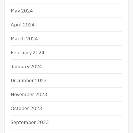
P
May 2024
O
R
E
April 2024
Y
A
March 2024
N
G
February 2024
H
A
R
January 2024
U
S
December 2023
A
N
November 2023
D
A
T
October 2023
A
H
September 2023
U
!