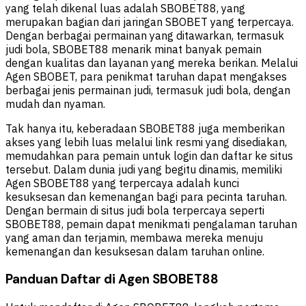
yang telah dikenal luas adalah SBOBET88, yang
merupakan bagian dari jaringan SBOBET yang terpercaya.
Dengan berbagai permainan yang ditawarkan, termasuk
judi bola, SBOBET88 menarik minat banyak pemain
dengan kualitas dan layanan yang mereka berikan. Melalui
Agen SBOBET, para penikmat taruhan dapat mengakses
berbagai jenis permainan judi, termasuk judi bola, dengan
mudah dan nyaman.
Tak hanya itu, keberadaan SBOBET88 juga memberikan
akses yang lebih luas melalui link resmi yang disediakan,
memudahkan para pemain untuk login dan daftar ke situs
tersebut. Dalam dunia judi yang begitu dinamis, memiliki
Agen SBOBET88 yang terpercaya adalah kunci
kesuksesan dan kemenangan bagi para pecinta taruhan.
Dengan bermain di situs judi bola terpercaya seperti
SBOBET88, pemain dapat menikmati pengalaman taruhan
yang aman dan terjamin, membawa mereka menuju
kemenangan dan kesuksesan dalam taruhan online.
Panduan Daftar di Agen SBOBET88