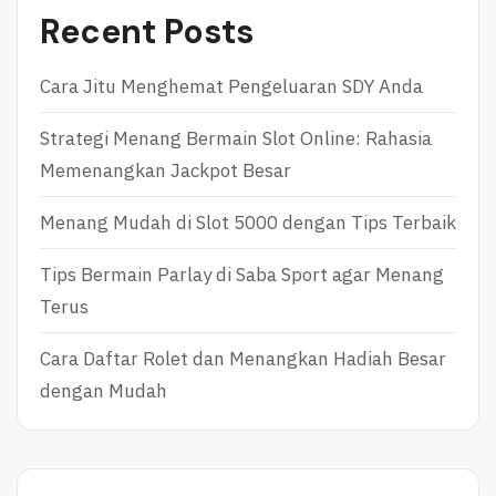
T
N
Recent Posts
A
G
S
K
I
A
Cara Jitu Menghemat Pengeluaran SDY Anda
S
P
L
B
Strategi Menang Bermain Slot Online: Rahasia
O
E
T
R
Memenangkan Jackpot Besar
D
M
E
A
Menang Mudah di Slot 5000 dengan Tips Terbaik
M
I
O
N
Tips Bermain Parlay di Saba Sport agar Menang
R
L
U
I
Terus
N
N
G
K
Cara Daftar Rolet dan Menangkan Hadiah Besar
K
T
A
O
dengan Mudah
D
G
D
E
E
L
N
O