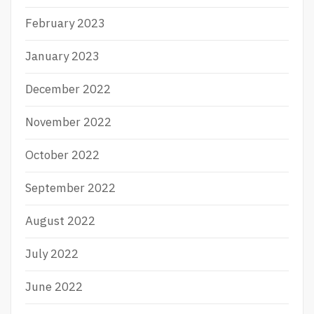
February 2023
January 2023
December 2022
November 2022
October 2022
September 2022
August 2022
July 2022
June 2022