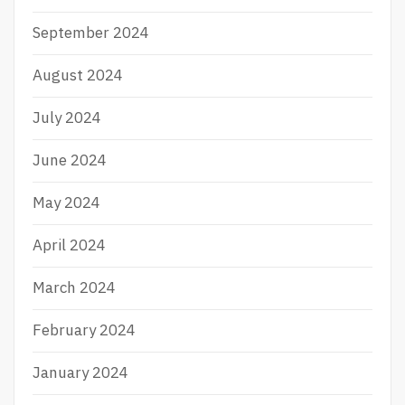
September 2024
August 2024
July 2024
June 2024
May 2024
April 2024
March 2024
February 2024
January 2024