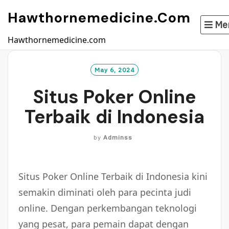
Skip
Hawthornemedicine.com
to
Me
content
Hawthornemedicine.com
May 6, 2024
Situs Poker Online
Terbaik di Indonesia
by
Adminss
Situs Poker Online Terbaik di Indonesia kini
semakin diminati oleh para pecinta judi
online. Dengan perkembangan teknologi
yang pesat, para pemain dapat dengan