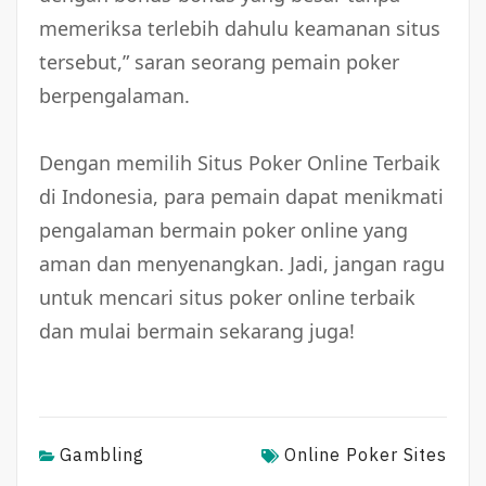
memeriksa terlebih dahulu keamanan situs
tersebut,” saran seorang pemain poker
berpengalaman.
Dengan memilih Situs Poker Online Terbaik
di Indonesia, para pemain dapat menikmati
pengalaman bermain poker online yang
aman dan menyenangkan. Jadi, jangan ragu
untuk mencari situs poker online terbaik
dan mulai bermain sekarang juga!
Gambling
Online Poker Sites