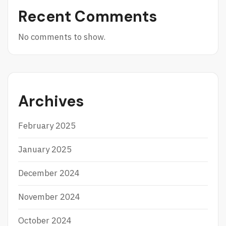
G
N
A
L
Recent Comments
N
I
T
N
No comments to show.
I
E
P
S
A
N
T
Archives
I
-
M
February 2025
A
C
January 2025
E
T
December 2024
November 2024
October 2024